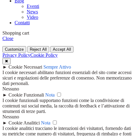
Blog
Eventi
News
Video
Contatti
Shopping cart
Close
Customize
Reject All
Accept All
Privacy Policy
Cookie Policy
✖
►
Cookie Necessari
Sempre Attivo
I cookie necessari abilitano funzioni essenziali del sito come accessi
sicuri e regolazioni delle preferenze di consenso. Non memorizzano
dati personali.
Nessuno
►
Cookie Funzionali
Nota
I cookie funzionali supportano funzioni come la condivisione di
contenuti sui social media, la raccolta di feedback e l’attivazione di
strumenti di terze parti.
Nessuno
►
Cookie Analitici
Nota
I cookie analitici tracciano le interazioni dei visitatori, fornendo dati
su metriche come numero di visitatori, frequenza di rimbalzo e fonti