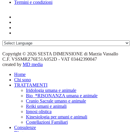
Termini e condizioni
Copyright © 2026 SESTA DIMENSIONE di Marzia Vassallo
C.F. VSSMRZ76E51A052D - VAT 03442390047
created by
MD media
Home
Chi sono
TRATTAMENTI
Iridologia umana e animale
Bio_*RISONANZA umana e animale
Cranio Sacrale umano e animale
Reiki umani e animali
Ipnosi olistica
Kinesiologia per umani e animali
Costellazioni Familiari
Consulenze