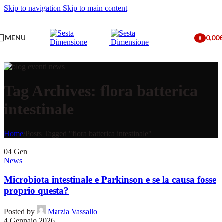
Skip to navigation
Skip to main content
MENU
0,00
0
items
Tag Archives: flora batterica
intestinale
Home
/
Posts Tagged "flora batterica intestinale"
04
Gen
News
Microbiota intestinale e Parkinson e se la causa fosse
proprio questa?
Posted by
Marzia Vassallo
4 Gennaio 2026