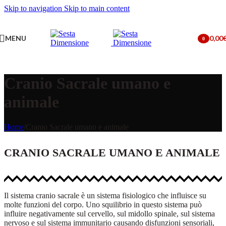
Skip to navigation
Skip to main content
MENU
0,00
0
items
Cranio Sacrale umano e
animale
Home
/
Cranio Sacrale umano e animale
CRANIO SACRALE UMANO E ANIMALE
Il sistema cranio sacrale è un sistema fisiologico che influisce su
molte funzioni del corpo. Uno squilibrio in questo sistema può
influire negativamente sul cervello, sul midollo spinale, sul sistema
nervoso e sul sistema immunitario causando disfunzioni sensoriali,