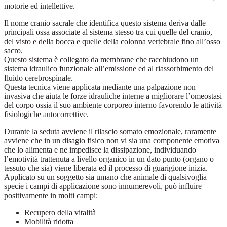
motorie ed intellettive.
Il nome cranio sacrale che identifica questo sistema deriva dalle
principali ossa associate al sistema stesso tra cui quelle del cranio,
del visto e della bocca e quelle della colonna vertebrale fino all’osso
sacro.
Questo sistema è collegato da membrane che racchiudono un
sistema idraulico funzionale all’emissione ed al riassorbimento del
fluido cerebrospinale.
Questa tecnica viene applicata mediante una palpazione non
invasiva che aiuta le forze idrauliche interne a migliorare l’omeostasi
del corpo ossia il suo ambiente corporeo interno favorendo le attività
fisiologiche autocorrettive.
Durante la seduta avviene il rilascio somato emozionale, raramente
avviene che in un disagio fisico non vi sia una componente emotiva
che lo alimenta e ne impedisce la dissipazione, individuando
l’emotività trattenuta a livello organico in un dato punto (organo o
tessuto che sia) viene liberata ed il processo di guarigione inizia.
Applicato su un soggetto sia umano che animale di qualsivoglia
specie i campi di applicazione sono innumerevoli, può influire
positivamente in molti campi:
Recupero della vitalità
Mobilità ridotta