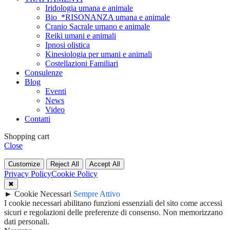
Iridologia umana e animale
Bio_*RISONANZA umana e animale
Cranio Sacrale umano e animale
Reiki umani e animali
Ipnosi olistica
Kinesiologia per umani e animali
Costellazioni Familiari
Consulenze
Blog
Eventi
News
Video
Contatti
Shopping cart
Close
Customize
Reject All
Accept All
Privacy Policy
Cookie Policy
✖
►
Cookie Necessari
Sempre Attivo
I cookie necessari abilitano funzioni essenziali del sito come accessi
sicuri e regolazioni delle preferenze di consenso. Non memorizzano
dati personali.