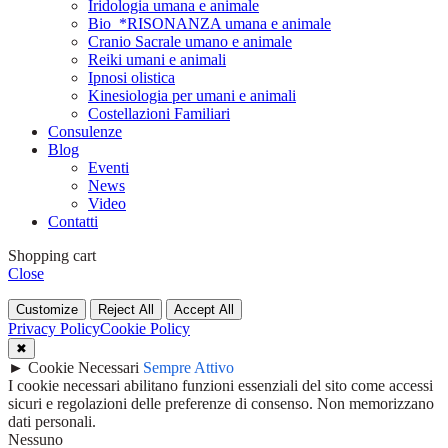
Iridologia umana e animale
Bio_*RISONANZA umana e animale
Cranio Sacrale umano e animale
Reiki umani e animali
Ipnosi olistica
Kinesiologia per umani e animali
Costellazioni Familiari
Consulenze
Blog
Eventi
News
Video
Contatti
Shopping cart
Close
Customize
Reject All
Accept All
Privacy Policy
Cookie Policy
✖
►
Cookie Necessari
Sempre Attivo
I cookie necessari abilitano funzioni essenziali del sito come accessi
sicuri e regolazioni delle preferenze di consenso. Non memorizzano
dati personali.
Nessuno