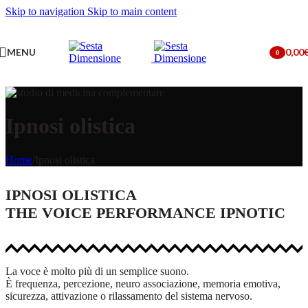
Skip to navigation
Skip to main content
MENU
0,00
0
items
Ipnosi olistica
Home
/
Ipnosi olistica
IPNOSI OLISTICA
THE VOICE PERFORMANCE IPNOTIC
La voce è molto più di un semplice suono.
È frequenza, percezione, neuro associazione, memoria emotiva,
sicurezza, attivazione o rilassamento del sistema nervoso.