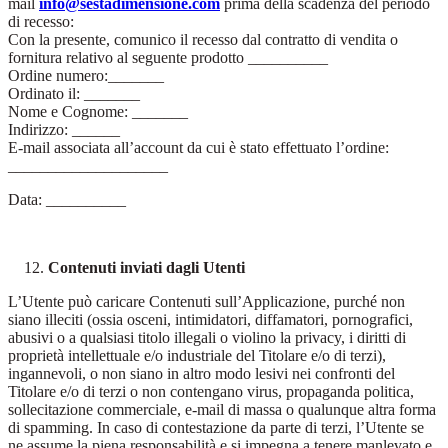
mail
info@sestadimensione.com
prima della scadenza del periodo
di recesso:
Con la presente, comunico il recesso dal contratto di vendita o
fornitura relativo al seguente prodotto __________
Ordine numero:_______
Ordinato il: _______
Nome e Cognome: _______
Indirizzo: ______
E-mail associata all’account da cui è stato effettuato l’ordine:
____________________
Data: __________
Contenuti inviati dagli Utenti
L’Utente può caricare Contenuti sull’Applicazione, purché non
siano illeciti (ossia osceni, intimidatori, diffamatori, pornografici,
abusivi o a qualsiasi titolo illegali o violino la privacy, i diritti di
proprietà intellettuale e/o industriale del Titolare e/o di terzi),
ingannevoli, o non siano in altro modo lesivi nei confronti del
Titolare e/o di terzi o non contengano virus, propaganda politica,
sollecitazione commerciale, e-mail di massa o qualunque altra forma
di spamming. In caso di contestazione da parte di terzi, l’Utente se
ne assume la piena responsabilità e si impegna a tenere manlevato e