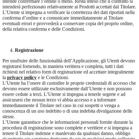
intende confermare l’ordine o meno. Resta inteso che il contratto si
intenderà perfezionato relativamente ai Prodotti accettati dal Titolare.
L’Utente si impegna a verificare la correttezza dei dati riportati nella
conferma d’ordine e a comunicare immediatamente al Titolare
eventuali errori e provvederà a conservare copia del proprio ordine,
della relativa conferma e delle Condizioni.
Registrazione
Per usufruire delle funzionalità dell’Applicazione, gli Utenti devono
registrarsi fornendo, in maniera veritiera e completa, tutti i dati
richiesti nel relativo form di registrazione ed accettare integralmente
la
privacy policy
e le Condizioni.
L’Utente ha l’onere di custodire le proprie credenziali di accesso che
devono essere utilizzate esclusivamente dall’Utente e non possono
essere cedute a terzi. L’Utente si impegna a tenerle segrete e ad
assicurarsi che nessun terzo vi abbia accesso e a informare
immediatamente il Titolare nel caso in cui sospetti o venga a
conoscenza di un uso indebito o di una indebita divulgazione delle
stesse.
L’Utente garantisce che le informazioni personali fornite durante la
procedura di registrazione sono complete e veritiere e si impegna a
tenere il Titolare indenne e manlevato da qualsiasi danno, obbligo
risarcitorio e/o sanzione derivante da e/o in qualsiasi modo collegata