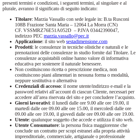
presenti termini e condizioni, i seguenti termini, al singolare e al
plurale, avranno il significato di seguito indicato:
Titolare
: Marzia Vassallo con sede legale in: B.ta Rusconi
108B Frazione Santa Maria – 12064 La Morra (CN)
CF. VSSMRZ76E51A052D – P.IVA 03442390047,
indirizzo PEC
marzia.vassallo@pec.it
Applicazione
: il sito web
sestadimensione.com
Prodotti
: le consulenze in tecniche olistiche e naturali e le
prenotazioni delle consulenze in studio fornite dal Titolare. Le
consulenze acquistabili online hanno valore di informativa
educativa per sostenere il naturale benessere.
Non costituiscono ricetta o prescrizione medica, non
costituiscono piani alimentari in nessuna forma o modalità,
neppure sostitutiva o alternativa
Credenziali di accesso
: il nome utente/indirizzo e-mail e la
password relativi all’account di ciascun Cliente, necessari per
accedere all’area riservata del sito e per concludere l’acquisto.
Giorni lavorativi
: il lunedì dalle ore 9.00 alle ore 19.00, il
martedì dalle ore 09.00 alle ore 15.00, il mercoledì dalle ore
09.00 alle ore 19.00, il giovedì dalle ore 09.00 alle ore 19.00.
Utente
: qualunque soggetto che accede e utilizza il sito web.
Utente Consumatore
: la persona fisica maggiorenne che
conclude un contratto per scopi estranei alla propria attività
imprenditoriale, commerciale, artigianale o professionale