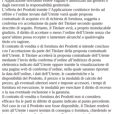
l’Applicazione dovranno essere vagliati e autorizzati dai genitori o
dagli esercenti la responsabilità genitoriale.
L’offerta dei Prodotti tramite l’Applicazione costituisce invito ad
offrire e l’ordine inviato dall’Utente varrà quale proposta
contrattuale di acquisto e/o di richiesta di fornitura, soggetta a
conferma e/o accettazione da parte del Titolare secondo quanto
descritto di seguito. Pertanto, il Titolare avrà, a proprio insindacabile
giudizio, il diritto di accettare o meno l’ordine dell’Utente senza che
quest’ultimo possa eccepire o lamentare alcunché a qualsivoglia
titolo e/o ragione.
Il contratto di vendita o di fornitura dei Prodotti si intende concluso
con l’accettazione da parte del Titolare della proposta contrattuale
dell’Utente. Il Titolare accetterà la proposta contrattuale dell’Utente
mediante l’invio della conferma d’ordine all’indirizzo di posta
elettronica indicato dall’Utente oppure tramite la visualizzazione di
una pagina web di conferma d’ordine, nella quale saranno riportati
la data dell’ordine, i dati dell’Utente, le caratteristiche e la
disponibilità del Prodotto, il prezzo o la modalità di calcolo del
prezzo, gli eventuali ulteriori oneri e imposte accessori, i tempi di
fornitura ed esecuzione, le modalità per esercitare il diritto di recesso
o la sua eventuale esclusione e la garanzia.
Il contratto di vendita o fornitura dei Prodotti non si considera
efficace fra le parti in difetto di quanto indicato al punto precedente.
Nel caso in cui il Prodotto non fosse disponibile, il Titolare renderà
noto all’Utente i nuovi termini di consegna o fornitura, chiedendo se