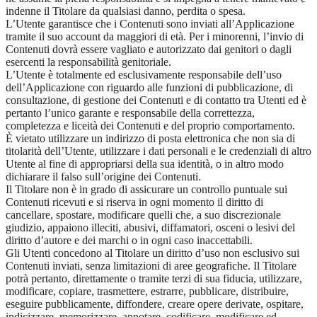
indenne il Titolare da qualsiasi danno, perdita o spesa.
L’Utente garantisce che i Contenuti sono inviati all’Applicazione
tramite il suo account da maggiori di età. Per i minorenni, l’invio di
Contenuti dovrà essere vagliato e autorizzato dai genitori o dagli
esercenti la responsabilità genitoriale.
L’Utente è totalmente ed esclusivamente responsabile dell’uso
dell’Applicazione con riguardo alle funzioni di pubblicazione, di
consultazione, di gestione dei Contenuti e di contatto tra Utenti ed è
pertanto l’unico garante e responsabile della correttezza,
completezza e liceità dei Contenuti e del proprio comportamento.
È vietato utilizzare un indirizzo di posta elettronica che non sia di
titolarità dell’Utente, utilizzare i dati personali e le credenziali di altro
Utente al fine di appropriarsi della sua identità, o in altro modo
dichiarare il falso sull’origine dei Contenuti.
Il Titolare non è in grado di assicurare un controllo puntuale sui
Contenuti ricevuti e si riserva in ogni momento il diritto di
cancellare, spostare, modificare quelli che, a suo discrezionale
giudizio, appaiono illeciti, abusivi, diffamatori, osceni o lesivi del
diritto d’autore e dei marchi o in ogni caso inaccettabili.
Gli Utenti concedono al Titolare un diritto d’uso non esclusivo sui
Contenuti inviati, senza limitazioni di aree geografiche. Il Titolare
potrà pertanto, direttamente o tramite terzi di sua fiducia, utilizzare,
modificare, copiare, trasmettere, estrarre, pubblicare, distribuire,
eseguire pubblicamente, diffondere, creare opere derivate, ospitare,
indicizzare, memorizzare, annotare, codificare, modificare ed