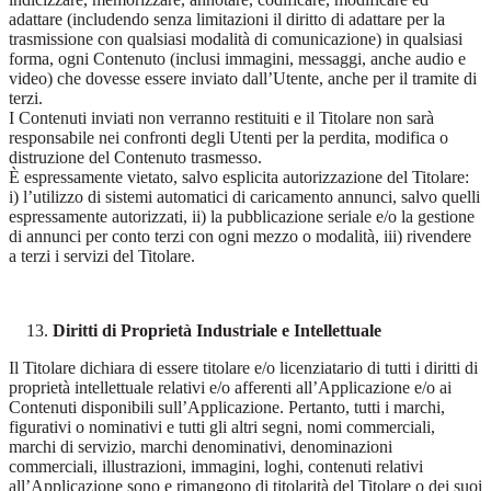
adattare (includendo senza limitazioni il diritto di adattare per la
trasmissione con qualsiasi modalità di comunicazione) in qualsiasi
forma, ogni Contenuto (inclusi immagini, messaggi, anche audio e
video) che dovesse essere inviato dall’Utente, anche per il tramite di
terzi.
I Contenuti inviati non verranno restituiti e il Titolare non sarà
responsabile nei confronti degli Utenti per la perdita, modifica o
distruzione del Contenuto trasmesso.
È espressamente vietato, salvo esplicita autorizzazione del Titolare:
i) l’utilizzo di sistemi automatici di caricamento annunci, salvo quelli
espressamente autorizzati, ii) la pubblicazione seriale e/o la gestione
di annunci per conto terzi con ogni mezzo o modalità, iii) rivendere
a terzi i servizi del Titolare.
Diritti di Proprietà Industriale e Intellettuale
Il Titolare dichiara di essere titolare e/o licenziatario di tutti i diritti di
proprietà intellettuale relativi e/o afferenti all’Applicazione e/o ai
Contenuti disponibili sull’Applicazione. Pertanto, tutti i marchi,
figurativi o nominativi e tutti gli altri segni, nomi commerciali,
marchi di servizio, marchi denominativi, denominazioni
commerciali, illustrazioni, immagini, loghi, contenuti relativi
all’Applicazione sono e rimangono di titolarità del Titolare o dei suoi