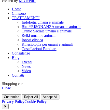
created by
MD media
Home
Chi sono
TRATTAMENTI
Iridologia umana e animale
Bio_*RISONANZA umana e animale
Cranio Sacrale umano e animale
Reiki umani e animali
Ipnosi olistica
Kinesiologia per umani e animali
Costellazioni Familiari
Consulenze
Blog
Eventi
News
Video
Contatti
Shopping cart
Close
Customize
Reject All
Accept All
Privacy Policy
Cookie Policy
✖