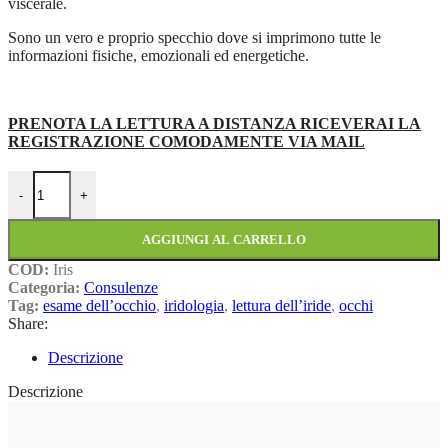
viscerale.
Sono un vero e proprio specchio dove si imprimono tutte le
informazioni fisiche, emozionali ed energetiche.
PRENOTA LA LETTURA A DISTANZA RICEVERAI LA
REGISTRAZIONE COMODAMENTE VIA MAIL
Consulenza lettura dell’iride umana quantità
-
+
AGGIUNGI AL CARRELLO
COD:
Iris
Categoria:
Consulenze
Tag:
esame dell’occhio
,
iridologia
,
lettura dell’iride
,
occhi
Share:
Descrizione
Descrizione