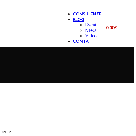
CONSULENZE
BLOG
Eventi
0,00
€
News
Video
CONTATTI
r te...