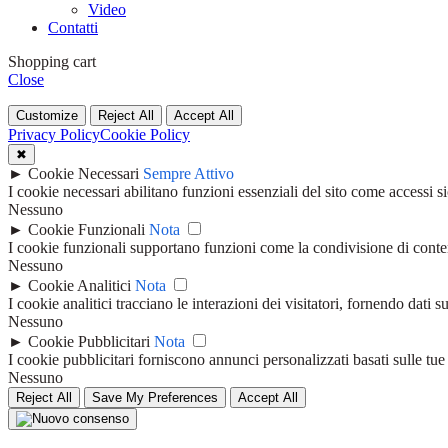
Video
Contatti
Shopping cart
Close
Customize
Reject All
Accept All
Privacy Policy
Cookie Policy
✖
►
Cookie Necessari
Sempre Attivo
I cookie necessari abilitano funzioni essenziali del sito come accessi 
Nessuno
►
Cookie Funzionali
Nota
I cookie funzionali supportano funzioni come la condivisione di contenut
Nessuno
►
Cookie Analitici
Nota
I cookie analitici tracciano le interazioni dei visitatori, fornendo dati 
Nessuno
►
Cookie Pubblicitari
Nota
I cookie pubblicitari forniscono annunci personalizzati basati sulle tue
Nessuno
Reject All
Save My Preferences
Accept All