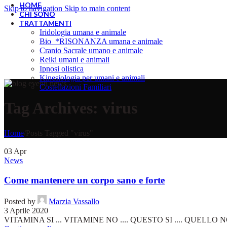
HOME
Skip to navigation
Skip to main content
CHI SONO
TRATTAMENTI
Iridologia umana e animale
Bio_*RISONANZA umana e animale
Cranio Sacrale umano e animale
Reiki umani e animali
Ipnosi olistica
Kinesiologia per umani e animali
Costellazioni Familiari
Tag Archives: virus
Home
/
Posts Tagged "virus"
03
Apr
News
Come mantenere un corpo sano e forte
Posted by
Marzia Vassallo
3 Aprile 2020
VITAMINA SI ... VITAMINE NO .... QUESTO SI .... QUELLO NO.... o