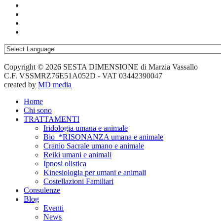
Copyright © 2026 SESTA DIMENSIONE di Marzia Vassallo
C.F. VSSMRZ76E51A052D - VAT 03442390047
created by
MD media
Home
Chi sono
TRATTAMENTI
Iridologia umana e animale
Bio_*RISONANZA umana e animale
Cranio Sacrale umano e animale
Reiki umani e animali
Ipnosi olistica
Kinesiologia per umani e animali
Costellazioni Familiari
Consulenze
Blog
Eventi
News