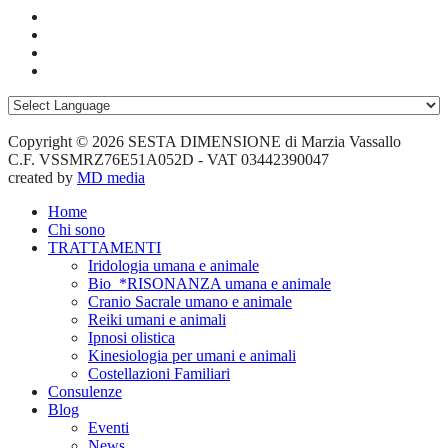
Copyright © 2026 SESTA DIMENSIONE di Marzia Vassallo
C.F. VSSMRZ76E51A052D - VAT 03442390047
created by
MD media
Home
Chi sono
TRATTAMENTI
Iridologia umana e animale
Bio_*RISONANZA umana e animale
Cranio Sacrale umano e animale
Reiki umani e animali
Ipnosi olistica
Kinesiologia per umani e animali
Costellazioni Familiari
Consulenze
Blog
Eventi
News