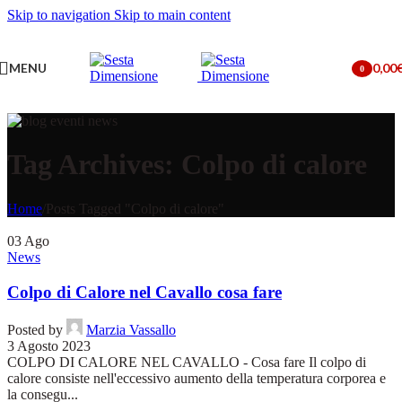
Skip to navigation
Skip to main content
MENU
0,00
0
items
Tag Archives: Colpo di calore
Home
/
Posts Tagged "Colpo di calore"
03
Ago
News
Colpo di Calore nel Cavallo cosa fare
Posted by
Marzia Vassallo
3 Agosto 2023
COLPO DI CALORE NEL CAVALLO - Cosa fare Il colpo di
calore consiste nell'eccessivo aumento della temperatura corporea e
la consegu...